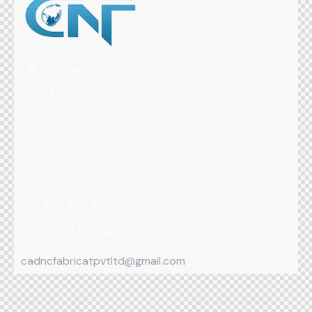
Facebook
Twitter
Dribble
Instagram
+91 915 877 6363
+91 9422 513 841
cadncfabricatpvtltd@gmail.com