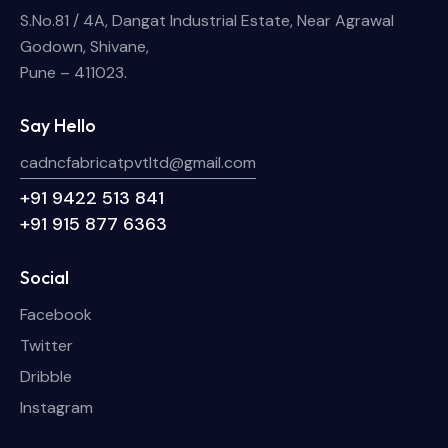
S.No.81 / 4A, Dangat Industrial Estate, Near Agrawal
Godown, Shivane,
Pune – 411023.
Say Hello
cadncfabricatpvtltd@gmail.com
+91 9422 513 841
+91 915 877 6363
Social
Facebook
Twitter
Dribble
Instagram