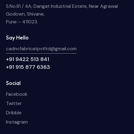
S.No.81 / 4A, Dangat Industrial Estate, Near Agrawal
Godown, Shivane,
Pune – 411023.
Say Hello
cadncfabricatpvtltd@gmail.com
+91 9422 513 841
+91 915 877 6363
Social
Facebook
Twitter
Dribble
Instagram