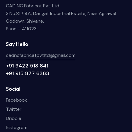
CAD NC Fabricat Pvt. Ltd.
S.No.81 / 4A, Dangat Industrial Estate, Near Agrawal
Godown, Shivane,
Pune – 411023.
Say Hello
cadncfabricatpvtltd@gmail.com
+91 9422 513 841
+91 915 877 6363
Social
Facebook
Twitter
Dribble
Instagram