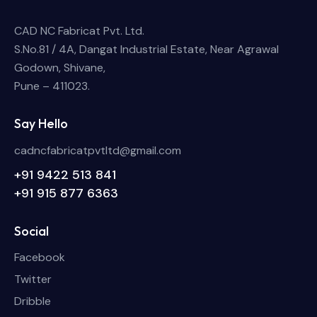
CAD NC Fabricat Pvt. Ltd.
S.No.81 / 4A, Dangat Industrial Estate, Near Agrawal
Godown, Shivane,
Pune – 411023.
Say Hello
cadncfabricatpvtltd@gmail.com
+91 9422 513 841
+91 915 877 6363
Social
Facebook
Twitter
Dribble